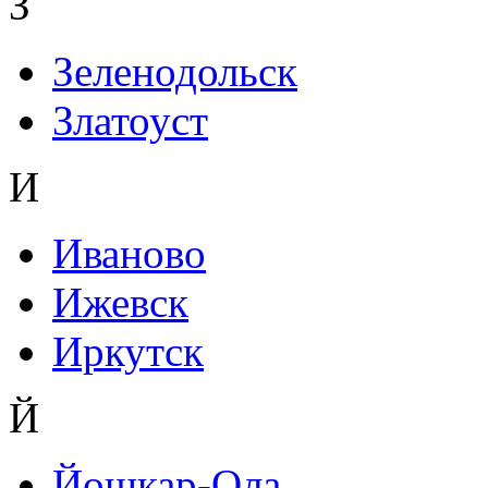
З
Зеленодольск
Златоуст
И
Иваново
Ижевск
Иркутск
Й
Йошкар-Ола